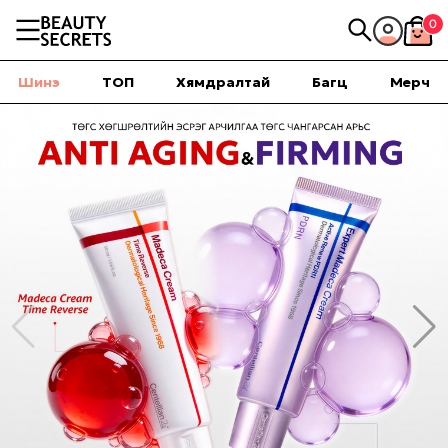
0
Шинэ
ТОП
Хямдралтай
Багц
Мерч