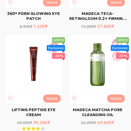
Нэмэх
Нэмэх
360* PDRN GLOWING EYE
MADECA TECA-
PATCH
RETINOLSOM 0.2+ FIRMING
SERUM
7,100₮
57,600₮
8,900₮
72,000₮
ШИНЭ
ШИНЭ
Exclusive
Exclusive
-20%
-20%
Нэмэх
Нэмэх
LIFTING PEPTIDE EYE
MADECA MATCHA PORE
CREAM
CLEANSING OIL
39,200₮
49,600₮
49,000₮
62,000₮