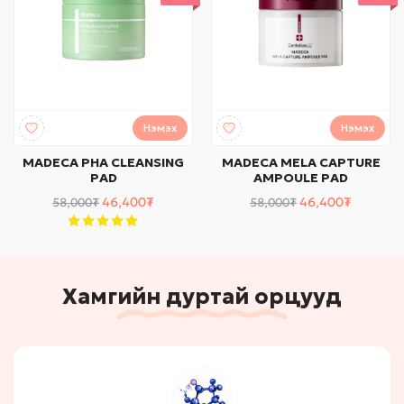
Нэмэх
Нэмэх
MADECA PHA CLEANSING
MADECA MELA CAPTURE
PAD
AMPOULE PAD
46,400₮
46,400₮
58,000₮
58,000₮
Хамгийн дуртай орцууд