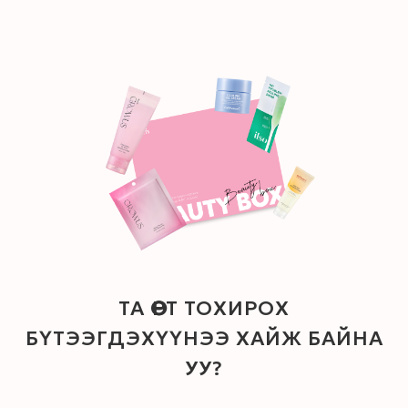
ТА ӨӨРТ ТОХИРОХ
БҮТЭЭГДЭХҮҮНЭЭ ХАЙЖ БАЙНА
УУ?