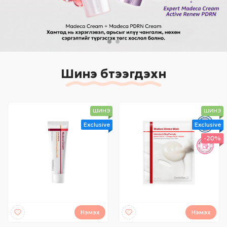
Шинэ бүтээгдэхүүн
ШИНЭ
ШИНЭ
Exclusive
Exclusive
-20%
Нэмэх
Нэмэх