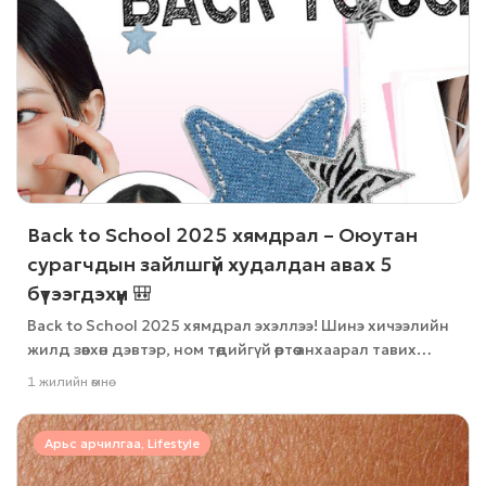
Back to School 2025 хямдрал – Оюутан
сурагчдын зайлшгүй худалдан авах 5
бүтээгдэхүүн 🎒
Back to School 2025 хямдрал эхэллээ! Шинэ хичээлийн
жилд зөвхөн дэвтэр, ном төдийгүй өөртөө анхаарал тавих
бүтээгдэхүүнүүдийг ч бэлтгэх хэрэгтэй
1 жилийн өмнө
Арьс арчилгаа, Lifestyle