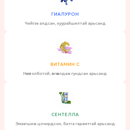
ГИАЛУРОН
Чийгээ алдсан, хуурайшилтай арьсанд
ВИТАМИН С
Нөсөө толботой, өнгөө алдаж гундсан арьсанд
СЕНТЕЛЛА
Эмзэгшиж цочирдсон, батга гарамтгай арьсанд