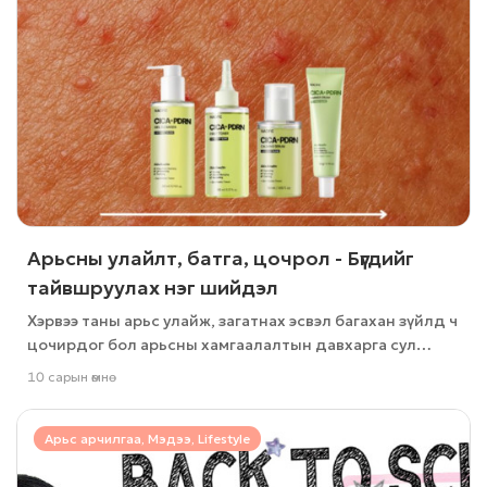
Арьсны улайлт, батга, цочрол - Бүгдийг
тайвшруулах нэг шийдэл
Хэрвээ таны арьс улайж, загатнах эсвэл багахан зүйлд ч
цочирдог бол арьсны хамгаалалтын давхарга сул
байгаагийн шинж
10 сарын өмнө
Арьс арчилгаа, Мэдээ, Lifestyle