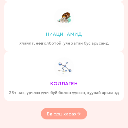
НИАЦИНАМИД
Улайлт, нөсөө толботой, уян хатан бус арьсанд
КОЛЛАГЕН
25+ нас, үрчлээ үүсч буй болон үүссэн, хуурай арьсанд
Бүх орц харах