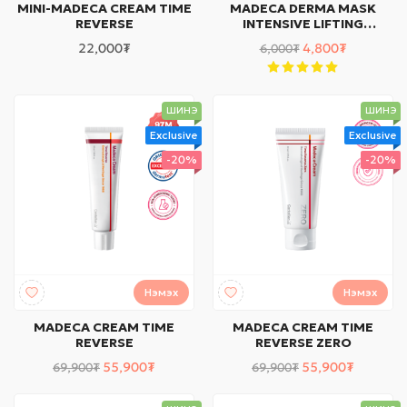
MINI-MADECA CREAM TIME
MADECA DERMA MASK
REVERSE
INTENSIVE LIFTING
FORMULA
22,000₮
4,800₮
6,000₮
ШИНЭ
ШИНЭ
Exclusive
Exclusive
-20%
-20%
Нэмэх
Нэмэх
MADECA CREAM TIME
MADECA CREAM TIME
REVERSE
REVERSE ZERO
55,900₮
55,900₮
69,900₮
69,900₮