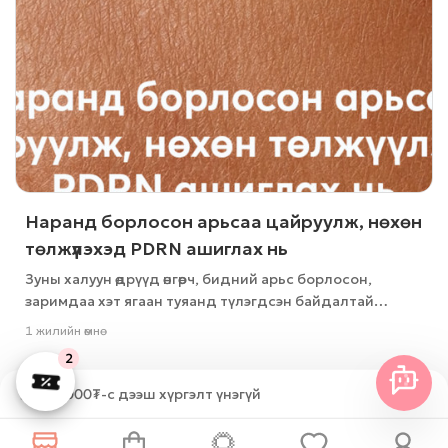
Наранд борлосон арьсаа цайруулж, нөхөн
төлжүүлэхэд PDRN ашиглах нь
Зуны халуун өдрүүд өнгөрч, бидний арьс борлосон,
заримдаа хэт ягаан туяанд түлэгдсэн байдалтай
үлддэг
1 жилийн өмнө
2
250,000₮-с дээш хүргэлт үнэгүй
🌻