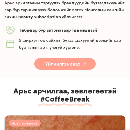
Арьс арчилгааны тэргүүлэх брэндүүдийн бүтээгдэхүүнийг
сар бүр туршиж үзэх боломжийг олгох Монголын хамгийн
анхны
Beauty Subscription
үйлчилгээ.
Төлбөрөө сар бүр автоматаар төлөх нөхцөлтэй
5 ширхэг гоо сайхны бүтээгдэхүүний дээжийг сар
бүр таны гарт, үнэгүй хүргэнэ.
Үйлчилгээ авах
Арьс арчилгаа, зөвлөгөөтэй
#CoffeeBreak
Арьс арчилгаа